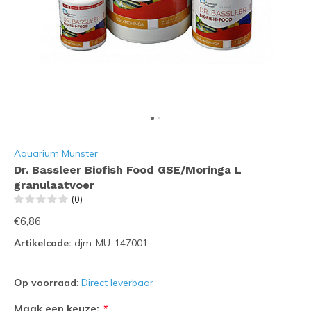
Aquarium Munster
Dr. Bassleer Biofish Food GSE/Moringa L
granulaatvoer
(0)
€6,86
Artikelcode:
djm-MU-147001
Op voorraad
:
Direct leverbaar
Maak een keuze:
*