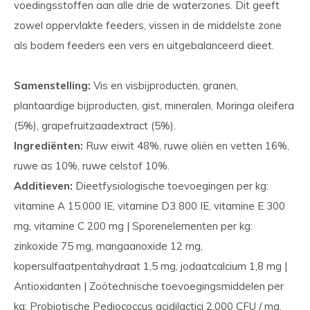
voedingsstoffen aan alle drie de waterzones. Dit geeft
zowel oppervlakte feeders, vissen in de middelste zone
als bodem feeders een vers en uitgebalanceerd dieet.
Samenstelling:
Vis en visbijproducten, granen,
plantaardige bijproducten, gist, mineralen, Moringa oleifera
(5%), grapefruitzaadextract (5%).
Ingrediënten:
Ruw eiwit 48%, ruwe oliën en vetten 16%,
ruwe as 10%, ruwe celstof 10%.
Additieven:
Dieetfysiologische toevoegingen per kg:
vitamine A 15.000 IE, vitamine D3 800 IE, vitamine E 300
mg, vitamine C 200 mg | Sporenelementen per kg:
zinkoxide 75 mg, mangaanoxide 12 mg,
kopersulfaatpentahydraat 1,5 mg, jodaatcalcium 1,8 mg |
Antioxidanten | Zoötechnische toevoegingsmiddelen per
kg: Probiotische Pediococcus acidilactici 2.000 CFU / mg.