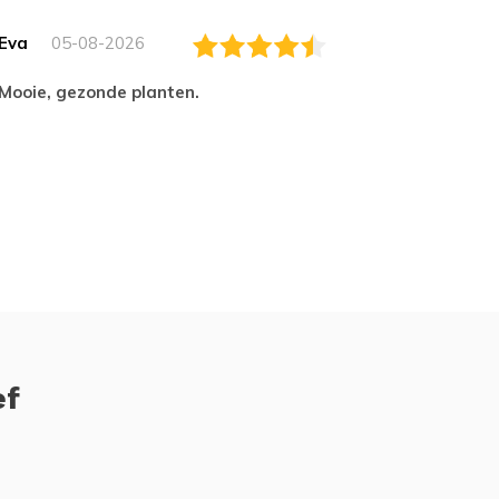
Eva
05-08-2026
Essam
Mooie, gezonde planten.
tevred
ef