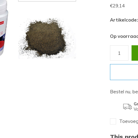
€29,14
Artikelcode:
Op voorraa
Bestel nu, b
Gr
Va
Toevoege
This prod