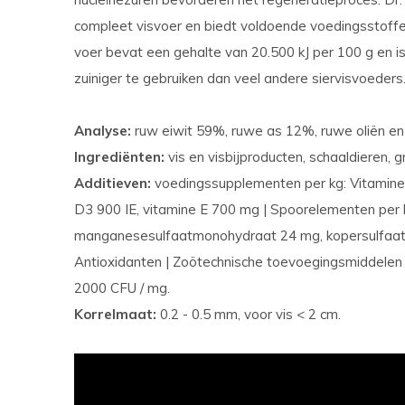
compleet visvoer en biedt voldoende voedingsstoffen
voer bevat een gehalte van 20.500 kJ per 100 g en is
zuiniger te gebruiken dan veel andere siervisvoeders
Analyse:
ruw eiwit 59%, ruwe as 12%, ruwe oliën en
Ingrediënten:
vis en visbijproducten, schaaldieren, gr
Additieven:
voedingssupplementen per kg: Vitamine 
D3 900 IE, vitamine E 700 mg | Spoorelementen per
manganesesulfaatmonohydraat 24 mg, kopersulfaatp
Antioxidanten | Zoötechnische toevoegingsmiddelen p
2000 CFU / mg.
Korrelmaat:
0.2 - 0.5 mm, voor vis < 2 cm.