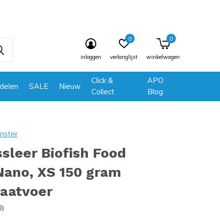
0
0
inloggen
verlanglijst
winkelwagen
Click &
APO
delen
SALE
Nieuw
Collect
Blog
nster
ssleer Biofish Food
Nano, XS 150 gram
laatvoer
0)