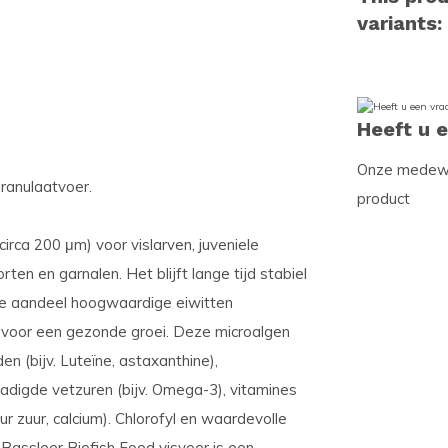
variants:
Heeft u 
Onze medewer
ranulaatvoer.
product
circa 200 μm) voor vislarven, juveniele
ten en garnalen. Het blijft lange tijd stabiel
ge aandeel hoogwaardige eiwitten
 voor een gezonde groei. Deze microalgen
en (bijv. Luteïne, astaxanthine),
rzadigde vetzuren (bijv. Omega-3), vitamines
ur zuur, calcium). Chlorofyl en waardevolle
 Bassleer Biofish Food visvoer is een