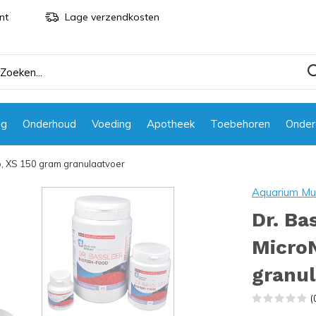
nt
Lage verzendkosten
ng
Onderhoud
Voeding
Apotheek
Toebehoren
Onder
o, XS 150 gram granulaatvoer
Aquarium Mu
Dr. Ba
Micro
granu
(