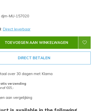
djm-MU-157020
d
:
Direct leverbaar
TOEVOEGEN AAN WINKELWAGEN
DIRECT BETALEN
etaal over 30 dagen met Klarna
atis verzending
naf €65,-
n aan vergelijking
uct is available in the following