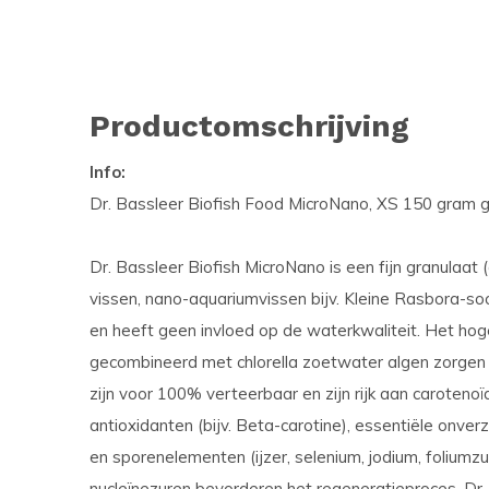
Productomschrijving
Info:
Dr. Bassleer Biofish Food MicroNano, XS 150 gram g
Dr. Bassleer Biofish MicroNano is een fijn granulaat (
vissen, nano-aquariumvissen bijv. Kleine Rasbora-soor
en heeft geen invloed op de waterkwaliteit. Het ho
gecombineerd met chlorella zoetwater algen zorgen
zijn voor 100% verteerbaar en zijn rijk aan carotenoïd
antioxidanten (bijv. Beta-carotine), essentiële onve
en sporenelementen (ijzer, selenium, jodium, foliumzu
nucleïnezuren bevorderen het regeneratieproces. Dr.