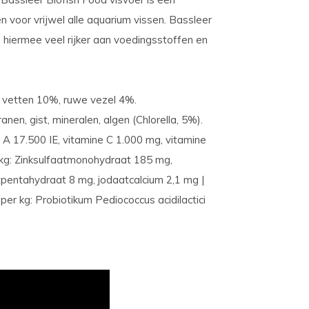
 voor vrijwel alle aquarium vissen. Bassleer
 hiermee veel rijker aan voedingsstoffen en
.
 vetten 10%, ruwe vezel 4%.
anen, gist, mineralen, algen (Chlorella, 5%).
A 17.500 IE, vitamine C 1.000 mg, vitamine
 kg: Zinksulfaatmonohydraat 185 mg,
entahydraat 8 mg, jodaatcalcium 2,1 mg |
er kg: Probiotikum Pediococcus acidilactici