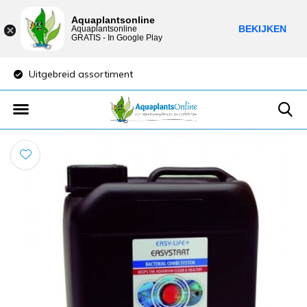
Aquaplantsonline
BEKIJKEN
Aquaplantsonline
GRATIS - In Google Play
Uitgebreid assortiment
Lage verzendkost