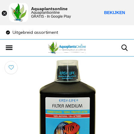
Aquaplantsonline
BEKIJKEN
Aquaplantsonline
GRATIS - In Google Play
Uitgebreid assortiment
Lage verzendkost