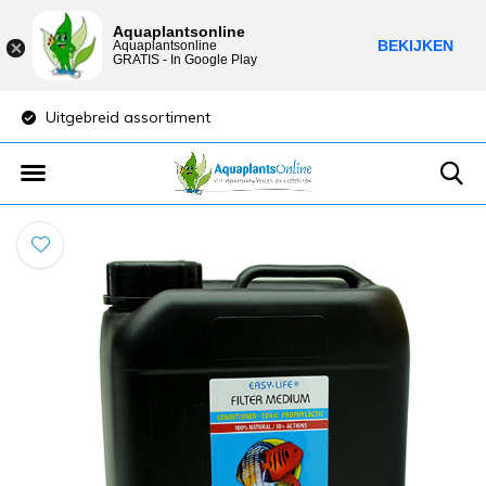
Aquaplantsonline
BEKIJKEN
Aquaplantsonline
GRATIS - In Google Play
Uitgebreid assortiment
Lage verzendkost