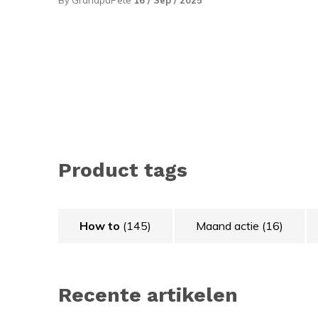
By GrandpaPete
16 / Sep / 2025
Product tags
How to
(145)
Maand actie
(16)
Recente artikelen