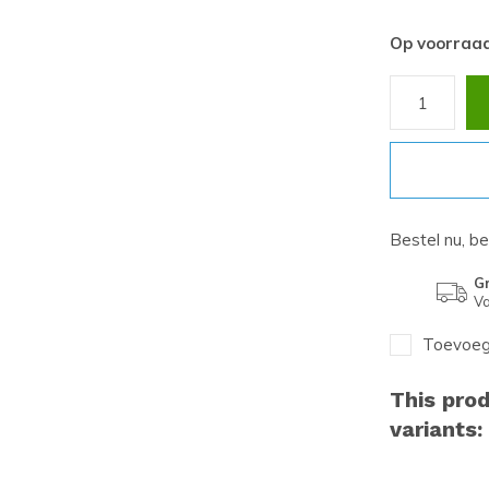
Op voorraa
Bestel nu, b
Gr
Va
Toevoege
This prod
variants: