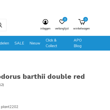
0
0
inloggen
verlanglijst
winkelwagen
Click &
APO
delen
SALE
Nieuw
Collect
Blog
dorus barthii double red
12)
plant2202