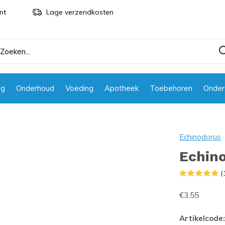
nt
Lage verzendkosten
ng
Onderhoud
Voeding
Apotheek
Toebehoren
Onder
Echinodorus
Echino
(
€3,55
Artikelcode: