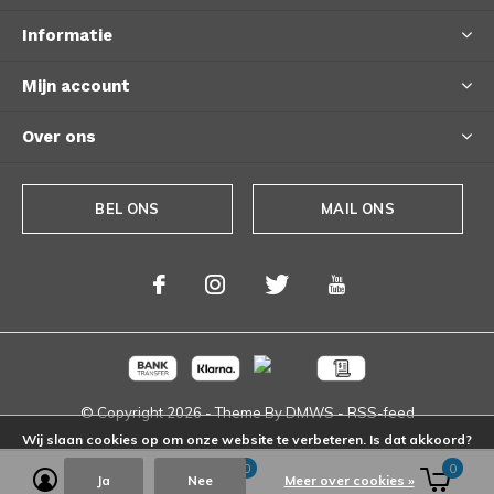
Informatie
Mijn account
Over ons
BEL ONS
MAIL ONS
© Copyright
2026
- Theme By
DMWS
-
RSS-feed
Wij slaan cookies op om onze website te verbeteren. Is dat akkoord?
0
0
Ja
Nee
Meer over cookies »