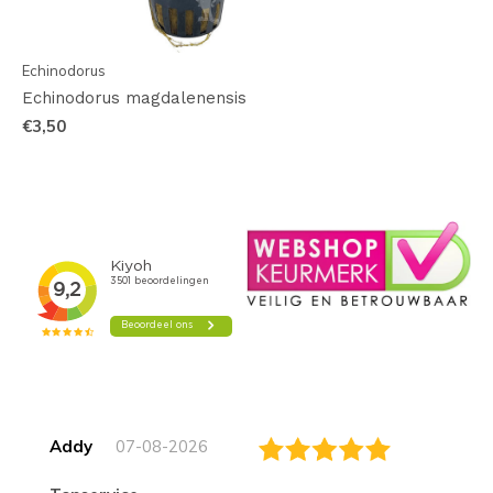
Echinodorus
Echinodorus magdalenensis
€3,50
Addy
07-08-2026