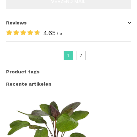
VERZEND MAIL
Reviews
4.65
/ 5
1
2
Product tags
Recente artikelen