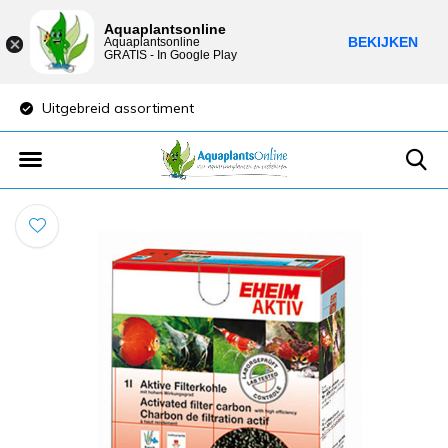
Aquaplantsonline
BEKIJKEN
Aquaplantsonline
GRATIS - In Google Play
Uitgebreid assortiment
Lage verzendkost