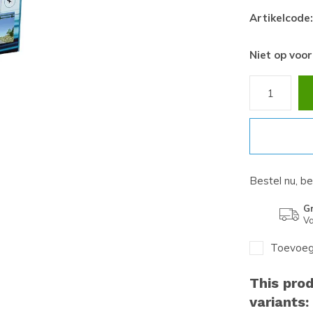
Artikelcode:
Niet op voo
Bestel nu, b
Gr
Va
Toevoege
This prod
variants: