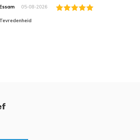
Essam
05-08-2026
Jack
tevredenheid
Top
ef