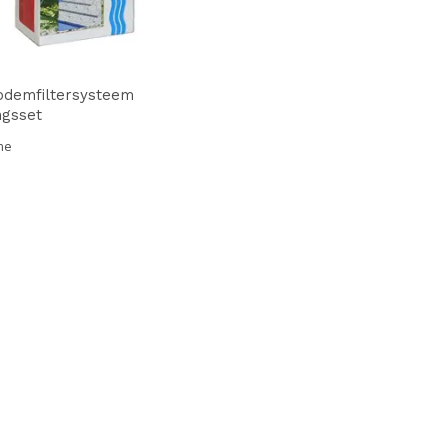
odemfiltersysteem
ngsset
me