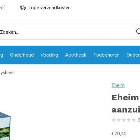
nt
Lage verzendkosten
ng
Onderhoud
Voeding
Apotheek
Toebehoren
Onder
systeem
Eheim
Eheim
aanzu
(
€70,40