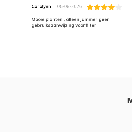
Carolynn
05-08-2026
Mooie planten , alleen jammer geen
gebruiksaanwijzing voorfilter
M