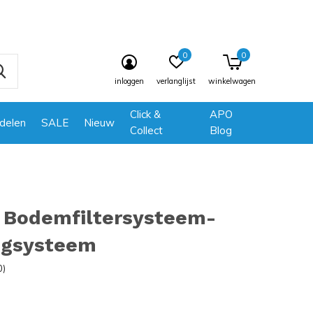
0
0
inloggen
verlanglijst
winkelwagen
Click &
APO
delen
SALE
Nieuw
Collect
Blog
 Bodemfiltersysteem-
igsysteem
0)