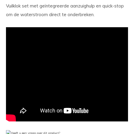
Vuilklok set met geïntegreerde aanzuighulp en quick-stop
om de waterstroom direct te onderbreken.