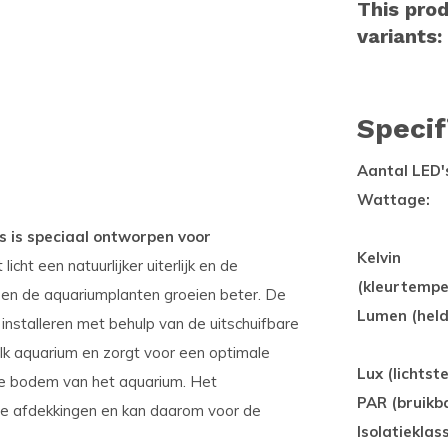
This prod
variants:
Specif
Aantal LED'
Wattage:
s is speciaal ontworpen voor
Kelvin
icht een natuurlijker uiterlijk en de
(kleurtempe
en de aquariumplanten groeien beter. De
Lumen (held
installeren met behulp van de uitschuifbare
lk aquarium en zorgt voor een optimale
Lux (lichtste
 de bodem van het aquarium. Het
PAR (bruikba
le afdekkingen en kan daarom voor de
Isolatieklas