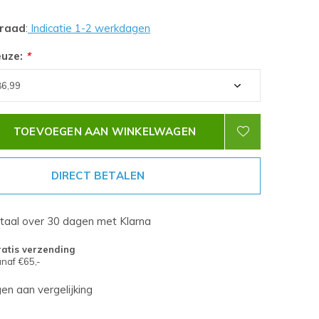
rraad
:
Indicatie 1-2 werkdagen
euze:
*
TOEVOEGEN AAN WINKELWAGEN
DIRECT BETALEN
etaal over 30 dagen met Klarna
atis verzending
naf €65,-
n aan vergelijking