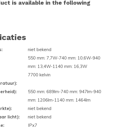
uct is available in the following
icaties
s:
niet bekend
550 mm: 7,7W-740 mm: 10,6W-940
mm: 13,4W-1140 mm: 16,3W
7700 kelvin
ratuur):
erheid):
550 mm: 689lm-740 mm: 947lm-940
mm: 1206lm-1140 mm: 1464lm
rkte):
niet bekend
ar licht):
niet bekend
se:
IPx7