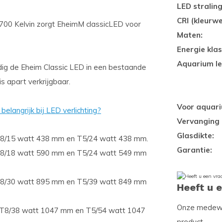
LED stralin
CRI (kleurw
7700 Kelvin zorgt EheimM classicLED voor
Maten:
Energie klas
Aquarium le
ig de Eheim Classic LED in een bestaande
s apart verkrijgbaar.
Voor aquar
elangrijk bij LED verlichting?
Vervanging 
Glasdikte:
n T8/15 watt 438 mm en T5/24 watt 438 mm.
Garantie:
n T8/18 watt 590 mm en T5/24 watt 549 mm
n T8/30 watt 895 mm en T5/39 watt 849 mm
Heeft u 
Onze medewer
an T8/38 watt 1047 mm en T5/54 watt 1047
product