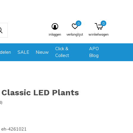
0
0
inloggen
verlanglijst
winkelwagen
Click &
APO
delen
SALE
Nieuw
Collect
Blog
Classic LED Plants
0)
eh-4261021