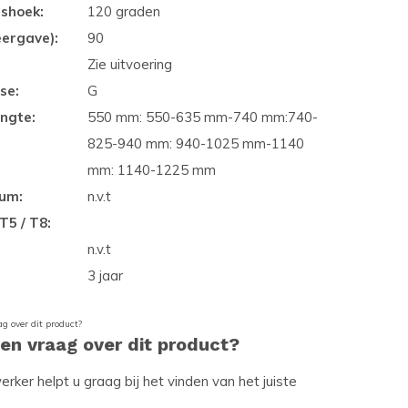
gshoek:
120 graden
eergave):
90
Zie uitvoering
se:
G
ngte:
550 mm: 550-635 mm-740 mm:740-
825-940 mm: 940-1025 mm-1140
mm: 1140-1225 mm
ium:
n.v.t
T5 / T8:
n.v.t
3 jaar
een vraag over dit product?
ker helpt u graag bij het vinden van het juiste