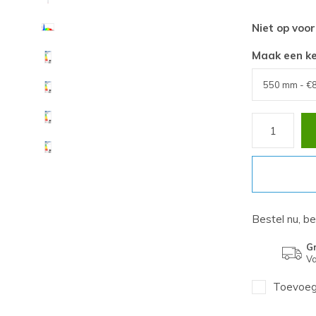
Niet op voo
Maak een k
Bestel nu, b
Gr
Va
Toevoege