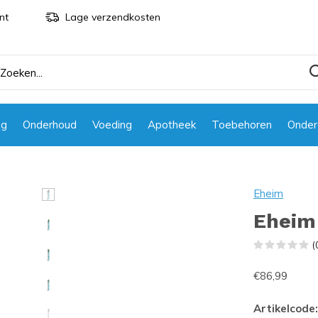
nt
Lage verzendkosten
ng
Onderhoud
Voeding
Apotheek
Toebehoren
Onder
Eheim
Eheim 
(
€86,99
Artikelcode: