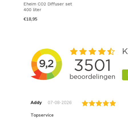
Eheim CO2 Diffuser set
400 liter
€18,95
Addy
07-08-2026
topservice