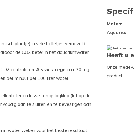
Specif
Maten:
Aquaria:
sch plaatje) in vele belletjes verneveld.
aardoor de CO2 beter in het aquariumwater
Heeft u 
Onze medewer
e CO2 controleren.
Als vuistregel:
ca. 20 mg
product
en per minuut per 100 liter water.
llenteller en losse terugslagklep (let op de
 Eenvoudig aan te sluiten en te bevestigen aan
n in water weken voor het beste resultaat.