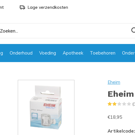
nt
Lage verzendkosten
ng
Onderhoud
Voeding
Apotheek
Toebehoren
Onder
Eheim
Eheim 
(
€18,95
Artikelcode: