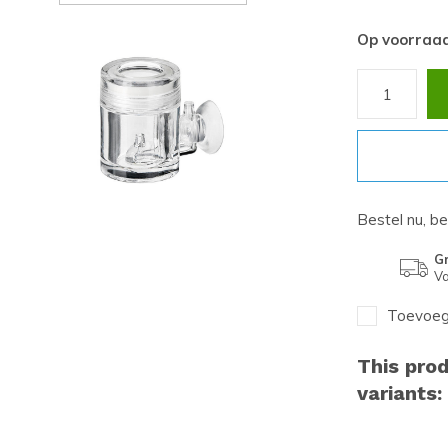
Op voorraa
Bestel nu, b
Gr
Va
Toevoege
This prod
variants: