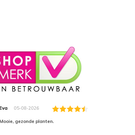
Eva
05-08-2026
Essam
Mooie, gezonde planten.
tevred