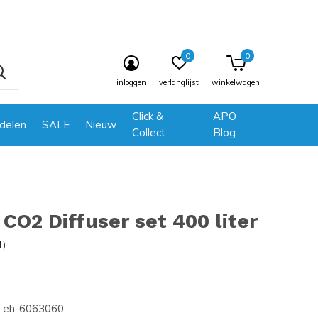
0
0
inloggen
verlanglijst
winkelwagen
Click &
APO
delen
SALE
Nieuw
Collect
Blog
CO2 Diffuser set 400 liter
1)
eh-6063060