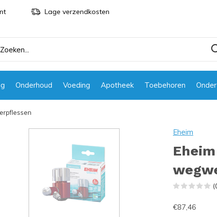
nt
Lage verzendkosten
ng
Onderhoud
Voeding
Apotheek
Toebehoren
Onder
erpflessen
Eheim
Eheim
wegwe
(
€87,46