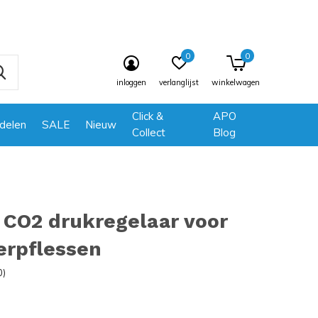
0
0
inloggen
verlanglijst
winkelwagen
Click &
APO
delen
SALE
Nieuw
Collect
Blog
 CO2 drukregelaar voor
rpflessen
0)