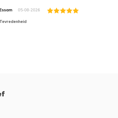
Essam
05-08-2026
Jack
tevredenheid
Top
ef