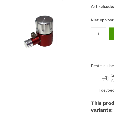
Artikelcode:
Niet op voo
Bestel nu, b
Gr
Va
Toevoege
This prod
variants: