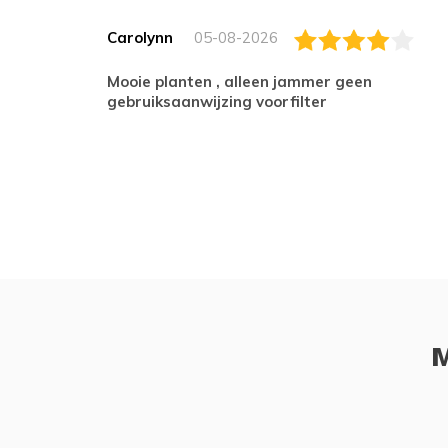
Carolynn
05-08-2026
Mooie planten , alleen jammer geen
gebruiksaanwijzing voorfilter
M