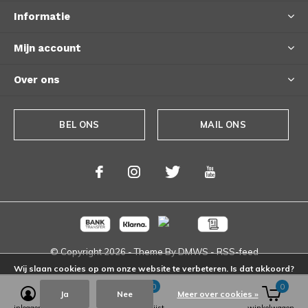
Informatie
Mijn account
Over ons
BEL ONS
MAIL ONS
© Copyright
2026
- Theme By
DMWS
-
RSS-feed
Wij slaan cookies op om onze website te verbeteren. Is dat akkoord?
0
0
Ja
Nee
Meer over cookies »