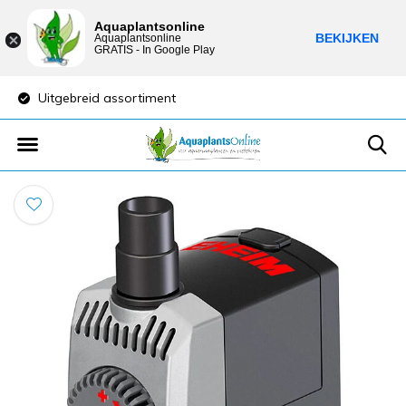
Aquaplantsonline
BEKIJKEN
Aquaplantsonline
GRATIS - In Google Play
Uitgebreid assortiment
Lage verzendkost