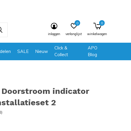
0
0
inloggen
verlanglijst
winkelwagen
Click &
APO
delen
SALE
Nieuw
Collect
Blog
 Doorstroom indicator
nstallatieset 2
0)