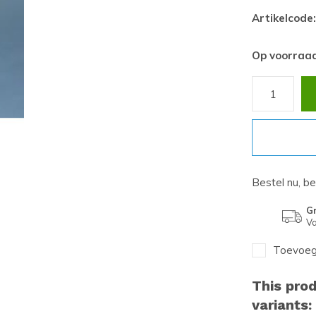
Artikelcode:
Op voorraa
Bestel nu, b
Gr
Va
Toevoege
This prod
variants: