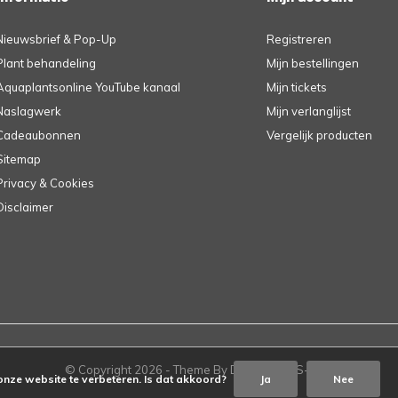
Nieuwsbrief & Pop-Up
Registreren
Plant behandeling
Mijn bestellingen
Aquaplantsonline YouTube kanaal
Mijn tickets
Naslagwerk
Mijn verlanglijst
Cadeaubonnen
Vergelijk producten
Sitemap
Privacy & Cookies
Disclaimer
© Copyright
2026
- Theme By
DMWS
-
RSS-feed
onze website te verbeteren. Is dat akkoord?
Ja
Nee