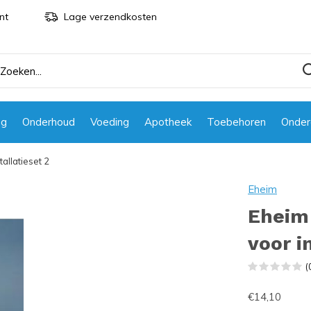
nt
Lage verzendkosten
ng
Onderhoud
Voeding
Apotheek
Toebehoren
Onder
allatieset 2
Eheim
Eheim
voor i
(
€14,10