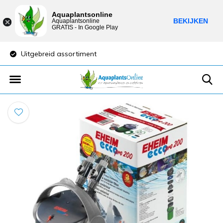
Aquaplantsonline
BEKIJKEN
Aquaplantsonline
GRATIS - In Google Play
Uitgebreid assortiment
Lage verzendkost