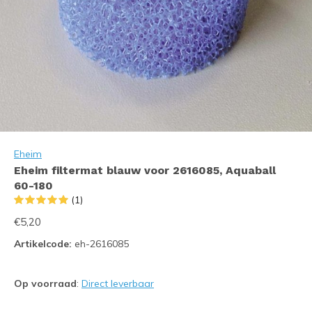
Eheim
Eheim filtermat blauw voor 2616085, Aquaball
60-180
(1)
€5,20
Artikelcode:
eh-2616085
Op voorraad
:
Direct leverbaar