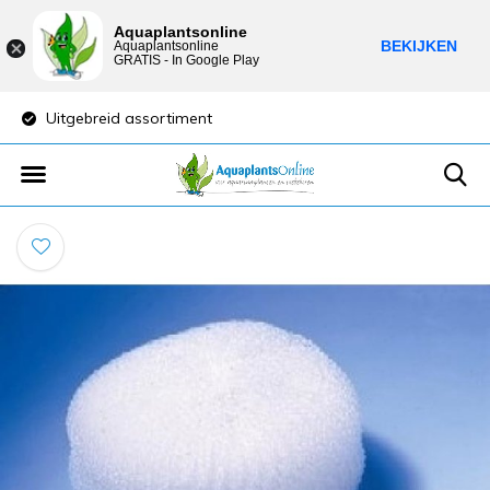
Aquaplantsonline
BEKIJKEN
Aquaplantsonline
GRATIS - In Google Play
Uitgebreid assortiment
Lage verzendkost