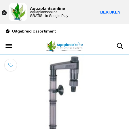
Aquaplantsonline
BEKIJKEN
Aquaplantsonline
GRATIS - In Google Play
Uitgebreid assortiment
Lage verzendkost