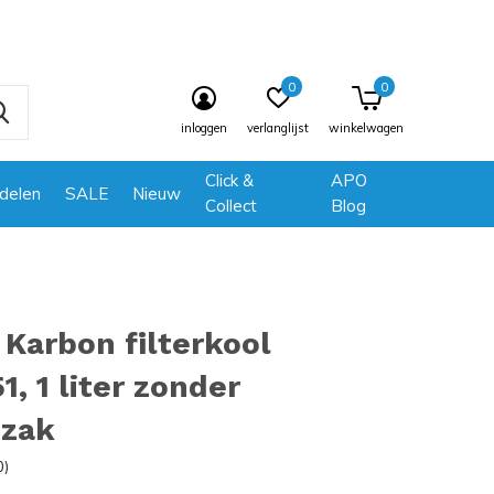
0
0
inloggen
verlanglijst
winkelwagen
Click &
APO
delen
SALE
Nieuw
Collect
Blog
Karbon filterkool
1, 1 liter zonder
nzak
0)