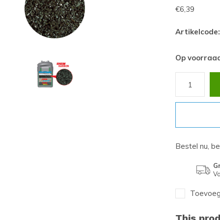
€6,39
Artikelcode:
Op voorraa
Bestel nu, b
Gr
Va
Toevoege
This prod