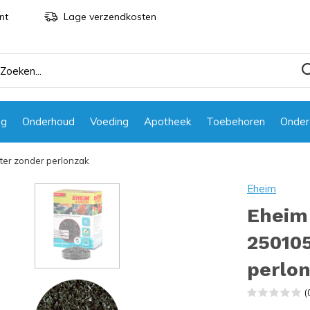
nt
Lage verzendkosten
ng
Onderhoud
Voeding
Apotheek
Toebehoren
Onder
iter zonder perlonzak
Eheim
Eheim 
250105
perlo
(