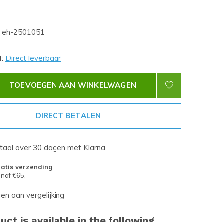
eh-2501051
d
:
Direct leverbaar
TOEVOEGEN AAN WINKELWAGEN
DIRECT BETALEN
etaal over 30 dagen met Klarna
atis verzending
naf €65,-
n aan vergelijking
uct is available in the following