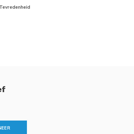
tevredenheid
Top
ef
NEER