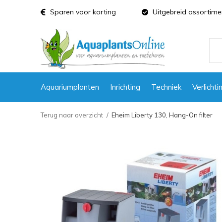
Sparen voor korting
Uitgebreid assortime
Aquariumplanten
Inrichting
Techniek
Verlichti
Terug naar overzicht
Eheim Liberty 130, Hang-On filter