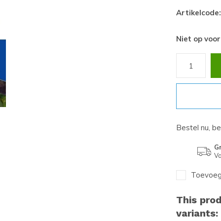
Artikelcode:
Niet op voo
Bestel nu, b
Gr
Va
Toevoege
This prod
variants: