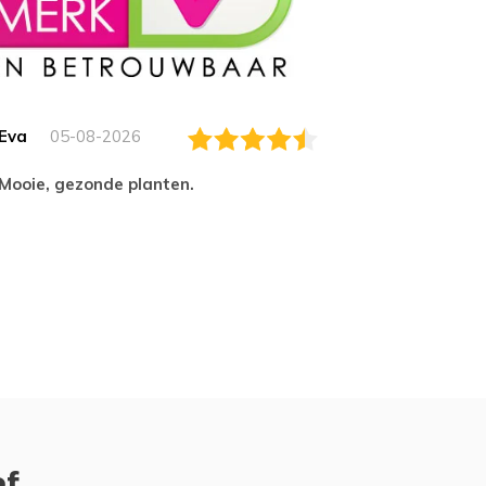
Eva
05-08-2026
Essam
Mooie, gezonde planten.
tevred
ef