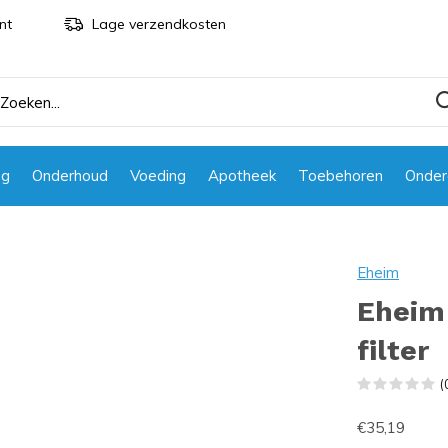
nt
Lage verzendkosten
ng
Onderhoud
Voeding
Apotheek
Toebehoren
Onder
Eheim
Eheim 
filter
(
€35,19