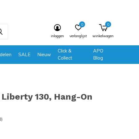
0
0
inloggen
verlanglijst
winkelwagen
Click &
APO
delen
SALE
Nieuw
Collect
Blog
Liberty 130, Hang-On
0)