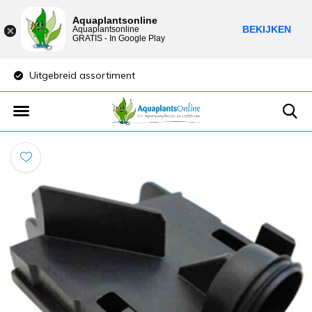
Aquaplantsonline
BEKIJKEN
Aquaplantsonline
GRATIS - In Google Play
Uitgebreid assortiment
Lage verzendkost