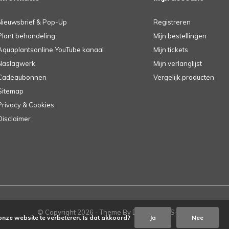
Nieuwsbrief & Pop-Up
Registreren
Plant behandeling
Mijn bestellingen
Aquaplantsonline YouTube kanaal
Mijn tickets
Naslagwerk
Mijn verlanglijst
Cadeaubonnen
Vergelijk producten
Sitemap
Privacy & Cookies
Disclaimer
© Copyright
2026
- Theme By
DMWS
-
RSS-feed
onze website te verbeteren. Is dat akkoord?
Ja
Nee