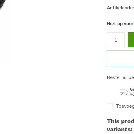
Artikelcode:
Niet op voo
Bestel nu, b
Gr
Va
Toevoege
This prod
variants: