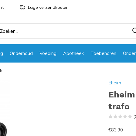
nt
Lage verzendkosten
ng
Onderhoud
Voeding
Apotheek
Toebehoren
Onder
fo
Eheim
Eheim 
trafo
(
€83,90