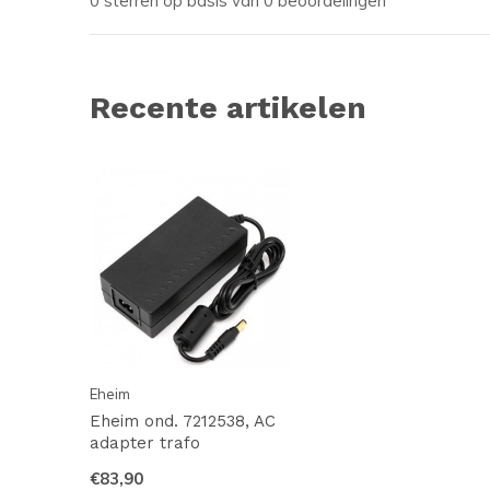
0 sterren op basis van 0 beoordelingen
Recente artikelen
Eheim
Eheim ond. 7212538, AC
adapter trafo
€83,90