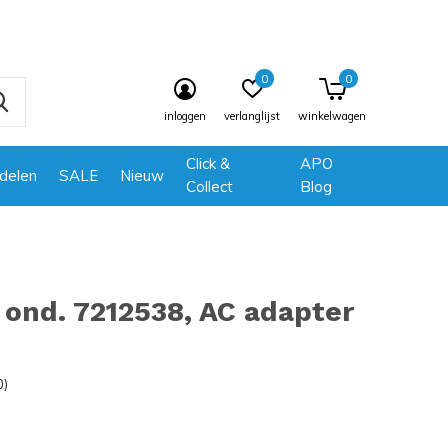
0
0
inloggen
verlanglijst
winkelwagen
Click &
APO
delen
SALE
Nieuw
Collect
Blog
ond. 7212538, AC adapter
0)