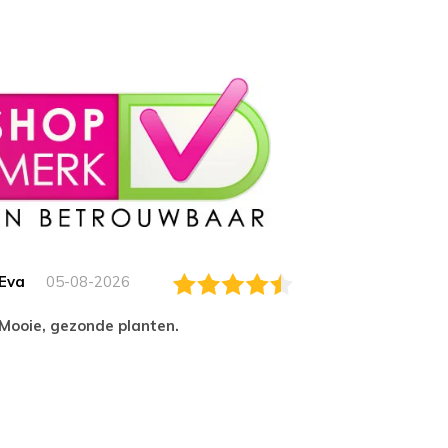
Eva
05-08-2026
Essam
Mooie, gezonde planten.
tevred