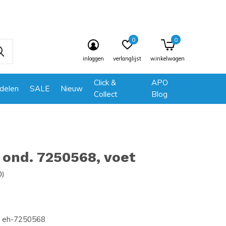
0
0
inloggen
verlanglijst
winkelwagen
Click &
APO
delen
SALE
Nieuw
Collect
Blog
ond. 7250568, voet
0)
eh-7250568