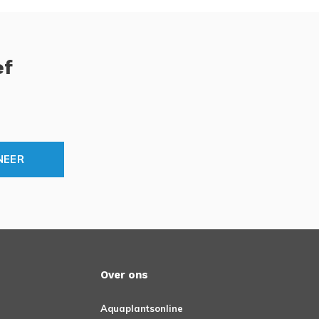
ef
NEER
Over ons
Aquaplantsonline