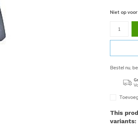
Niet op voo
Bestel nu, b
Gr
Va
Toevoege
This prod
variants: