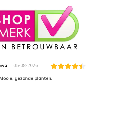
Eva
05-08-2026
Essam
Mooie, gezonde planten.
tevred