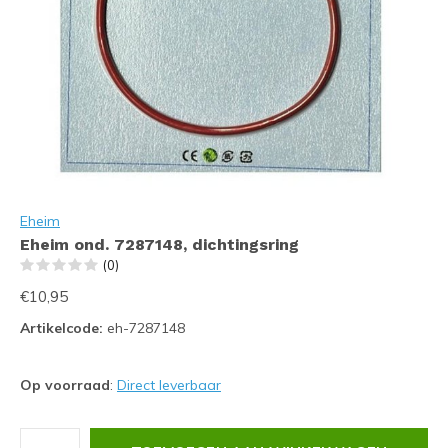
Eheim
Eheim ond. 7287148, dichtingsring
(0)
€10,95
Artikelcode:
eh-7287148
Op voorraad
:
Direct leverbaar