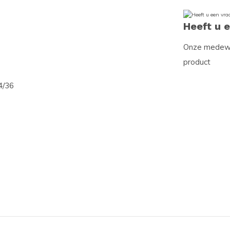
Heeft u 
Onze medewer
product
4/36