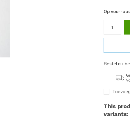
Op voorraa
Bestel nu, b
Gr
Va
Toevoege
This prod
variants: