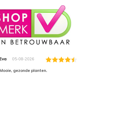
Eva
05-08-2026
Essam
Mooie, gezonde planten.
tevred