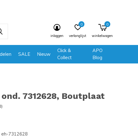
0
0
inloggen
verlanglijst
winkelwagen
Click &
APO
delen
SALE
Nieuw
Collect
Blog
ond. 7312628, Boutplaat
0)
eh-7312628