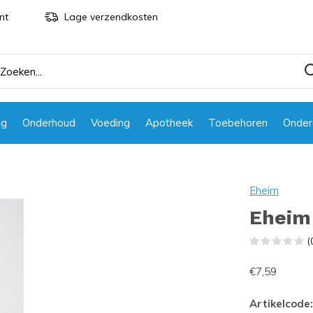
nt
Lage verzendkosten
ng
Onderhoud
Voeding
Apotheek
Toebehoren
Onder
Eheim
Eheim 
(
€7,59
Artikelcode: