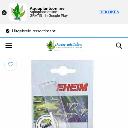
Aquaplantsonline
BEKIJKEN
Aquaplantsonline
GRATIS - In Google Play
Uitgebreid assortiment
Lage verzendkost