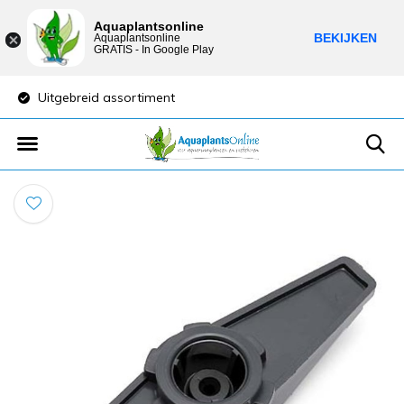
Aquaplantsonline
BEKIJKEN
Aquaplantsonline
GRATIS - In Google Play
Uitgebreid assortiment
Lage verzendkost