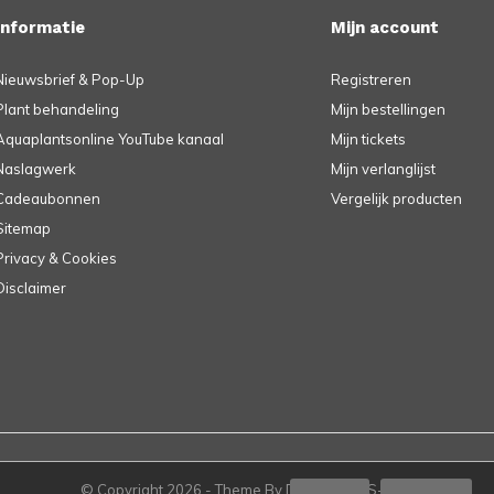
Informatie
Mijn account
Nieuwsbrief & Pop-Up
Registreren
Plant behandeling
Mijn bestellingen
Aquaplantsonline YouTube kanaal
Mijn tickets
Naslagwerk
Mijn verlanglijst
Cadeaubonnen
Vergelijk producten
Sitemap
Privacy & Cookies
Disclaimer
© Copyright
2026
- Theme By
DMWS
-
RSS-feed