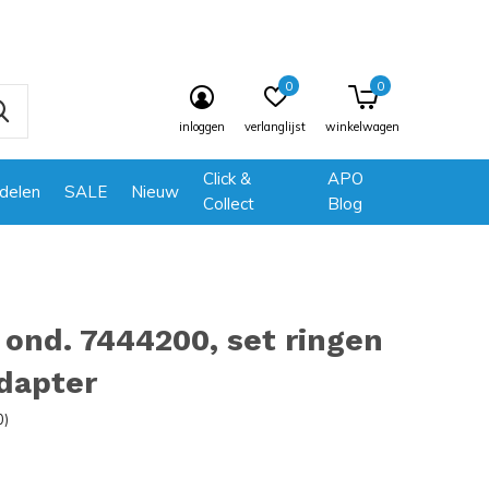
0
0
inloggen
verlanglijst
winkelwagen
Click &
APO
delen
SALE
Nieuw
Collect
Blog
ond. 7444200, set ringen
dapter
0)