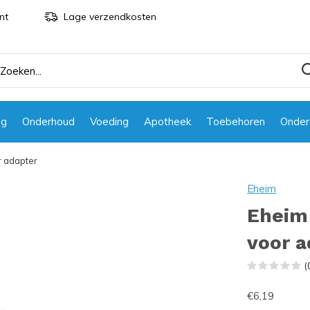
nt
Lage verzendkosten
ng
Onderhoud
Voeding
Apotheek
Toebehoren
Onder
r adapter
Eheim
Eheim 
voor a
(
€6,19