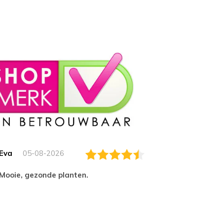
Eva
05-08-2026
Essam
Mooie, gezonde planten.
tevred