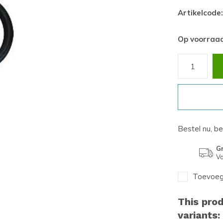
Artikelcode:
Op voorraa
Bestel nu, b
Gr
Va
Toevoege
This prod
variants: