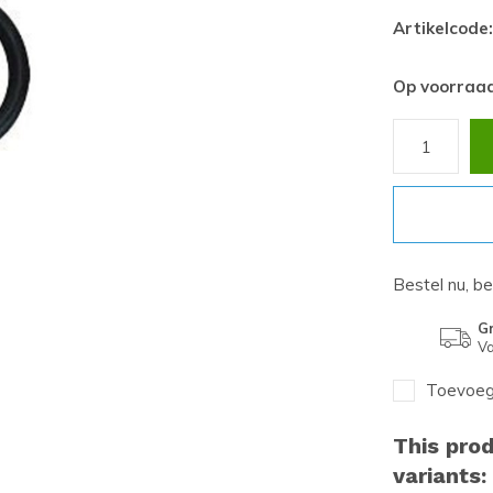
Artikelcode:
Op voorraa
Bestel nu, b
Gr
Va
Toevoege
This prod
variants: