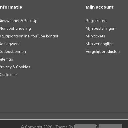
Informatie
Mijn account
Nieuwsbrief & Pop-Up
Registreren
Plant behandeling
Mijn bestellingen
Aquaplantsonline YouTube kanaal
Mijn tickets
Naslagwerk
Mijn verlanglijst
Cadeaubonnen
Vergelijk producten
Sitemap
Privacy & Cookies
Disclaimer
© Copyright
2026
- Theme By
DMWS
-
RSS-feed