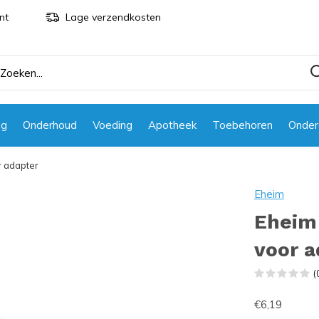
nt
Lage verzendkosten
ng
Onderhoud
Voeding
Apotheek
Toebehoren
Onder
r adapter
Eheim
Eheim 
voor a
(
€6,19