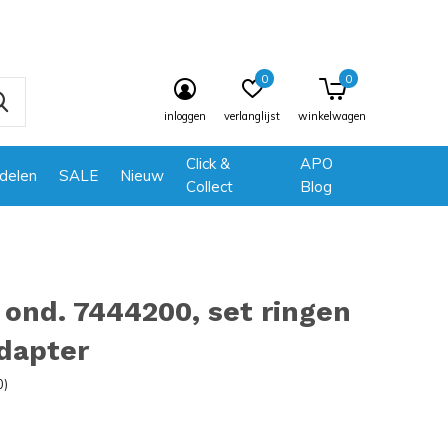
0
0
inloggen
verlanglijst
winkelwagen
Click &
APO
delen
SALE
Nieuw
Collect
Blog
ond. 7444200, set ringen
dapter
0)