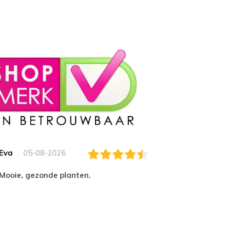
Eva
05-08-2026
Essam
Mooie, gezonde planten.
tevred