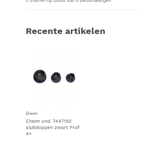
0 sterren op basis van 0 beoordelingen
Recente artikelen
Eheim
Eheim ond. 7447150
sluitdoppen zwart Prof
4+