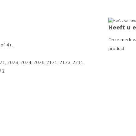
Heeft u 
Onze medewer
of 4+.
product
071, 2073, 2074, 2075, 2171, 2173, 2211,
73.