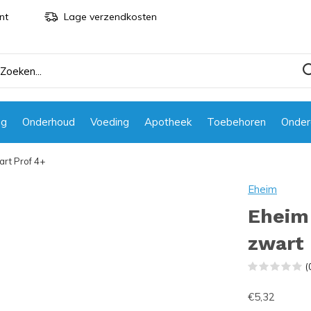
nt
Lage verzendkosten
ng
Onderhoud
Voeding
Apotheek
Toebehoren
Onder
rt Prof 4+
Eheim
Eheim 
zwart 
(
€5,32