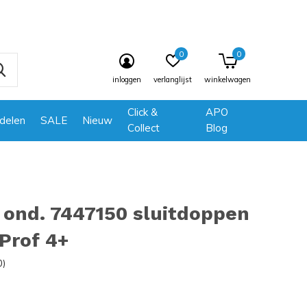
0
0
inloggen
verlanglijst
winkelwagen
Click &
APO
delen
SALE
Nieuw
Collect
Blog
ond. 7447150 sluitdoppen
Prof 4+
0)