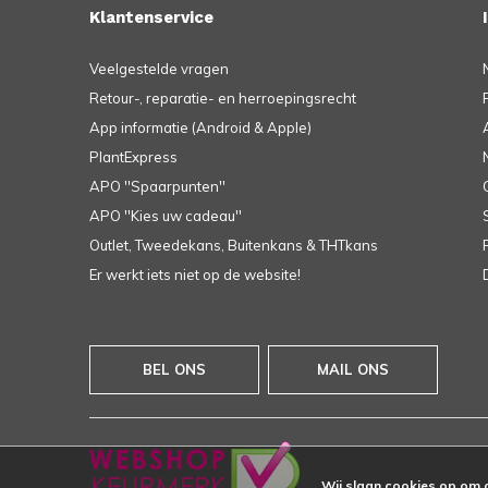
Klantenservice
Veelgestelde vragen
Retour-, reparatie- en herroepingsrecht
App informatie (Android & Apple)
PlantExpress
APO ''Spaarpunten''
APO ''Kies uw cadeau''
Outlet, Tweedekans, Buitenkans & THTkans
Er werkt iets niet op de website!
BEL ONS
MAIL ONS
Wij slaan cookies op om 