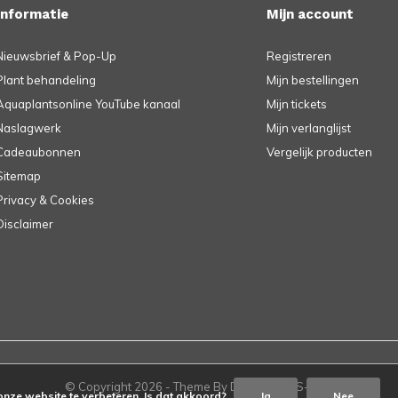
Informatie
Mijn account
Nieuwsbrief & Pop-Up
Registreren
Plant behandeling
Mijn bestellingen
Aquaplantsonline YouTube kanaal
Mijn tickets
Naslagwerk
Mijn verlanglijst
Cadeaubonnen
Vergelijk producten
Sitemap
Privacy & Cookies
Disclaimer
© Copyright
2026
- Theme By
DMWS
-
RSS-feed
onze website te verbeteren. Is dat akkoord?
Ja
Nee