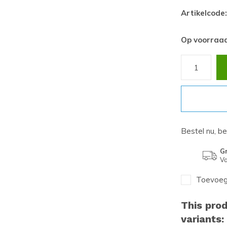
Artikelcode:
Op voorraa
Bestel nu, b
Gr
Va
Toevoege
This prod
variants: