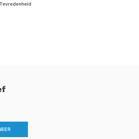
tevredenheid
Top
ef
NEER