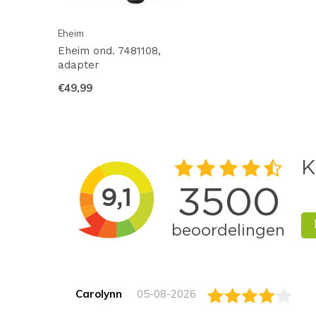
Eheim
Eheim ond. 7481108,
adapter
€49,99
Carolynn
05-08-2026