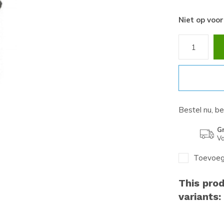
Niet op voo
Bestel nu, b
Gr
Va
Toevoege
This prod
variants: