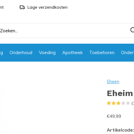
nt
Lage verzendkosten
ng
Onderhoud
Voeding
Apotheek
Toebehoren
Onder
Eheim
Eheim 
(
€49,99
Artikelcode: