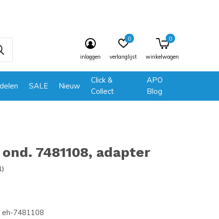
0
0
inloggen
verlanglijst
winkelwagen
Click &
APO
delen
SALE
Nieuw
Collect
Blog
ond. 7481108, adapter
1)
eh-7481108