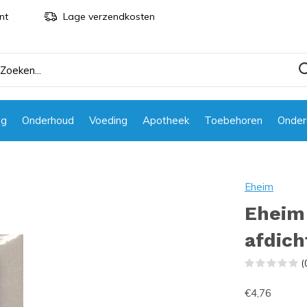
nt
Lage verzendkosten
ng
Onderhoud
Voeding
Apotheek
Toebehoren
Onder
g
Eheim
Eheim
afdich
(
€4,76