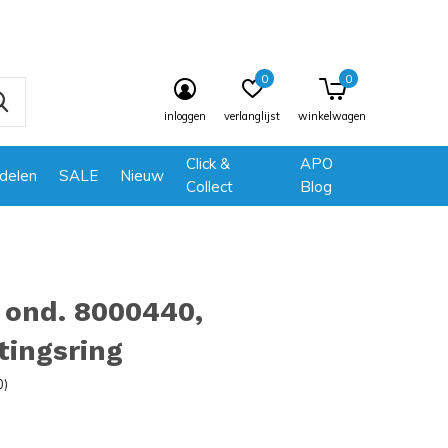
0
0
inloggen
verlanglijst
winkelwagen
Click &
APO
delen
SALE
Nieuw
Collect
Blog
 ond. 8000440,
tingsring
0)