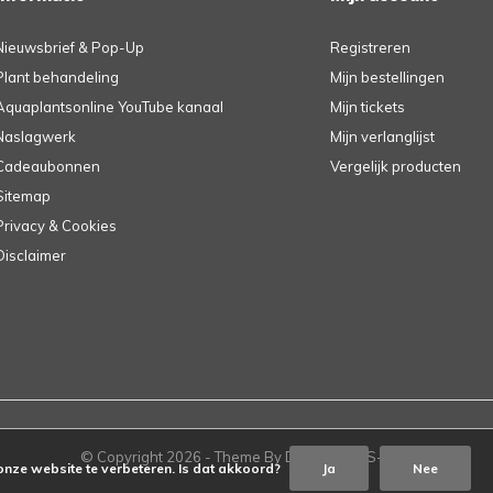
Nieuwsbrief & Pop-Up
Registreren
Plant behandeling
Mijn bestellingen
Aquaplantsonline YouTube kanaal
Mijn tickets
Naslagwerk
Mijn verlanglijst
Cadeaubonnen
Vergelijk producten
Sitemap
Privacy & Cookies
Disclaimer
© Copyright
2026
- Theme By
DMWS
-
RSS-feed
onze website te verbeteren. Is dat akkoord?
Ja
Nee