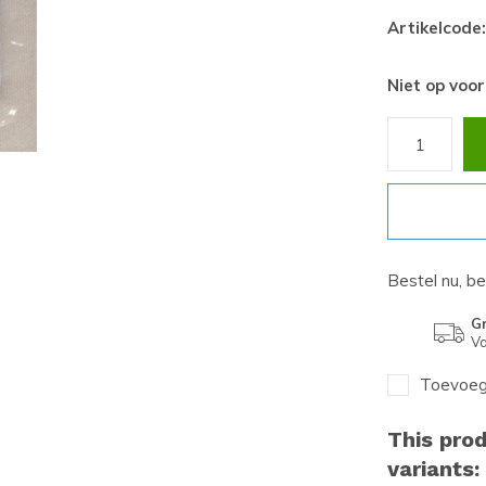
Artikelcode:
Niet op voo
Bestel nu, b
Gr
Va
Toevoege
This prod
variants: