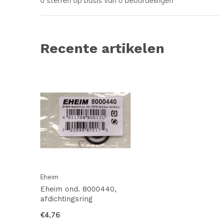
0 sterren op basis van 0 beoordelingen
Recente artikelen
Eheim
Eheim ond. 8000440,
afdichtingsring
€4,76