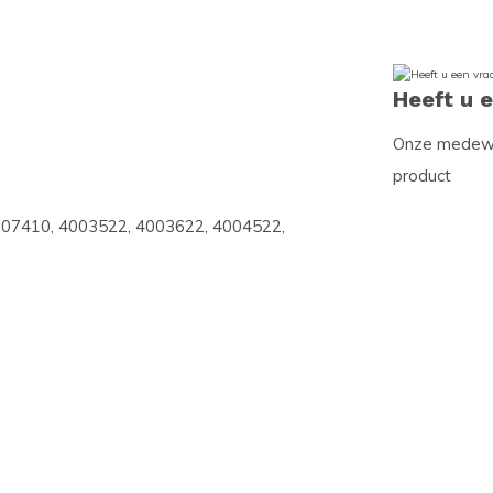
Heeft u 
Onze medewer
product
007410, 4003522, 4003622, 4004522,