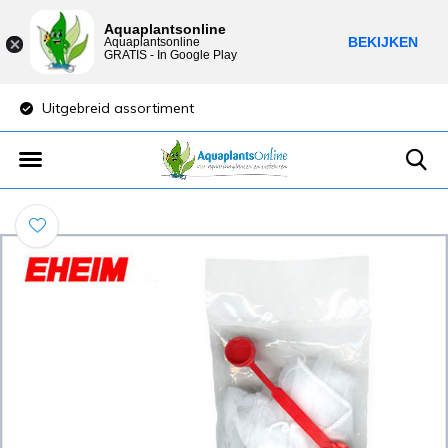
Aquaplantsonline
BEKIJKEN
Aquaplantsonline
GRATIS - In Google Play
Uitgebreid assortiment
Lage verzendkost