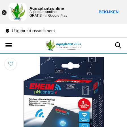
Aquaplantsonline
BEKIJKEN
Aquaplantsonline
GRATIS - In Google Play
Uitgebreid assortiment
Lage verzendkost