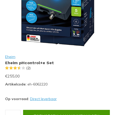
Eheim
Eheim pHcontrol+e Set
(2)
€255,00
Artikelcode:
eh-6062220
Op voorraad
:
Direct leverbaar