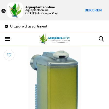
Aquaplantsonline
BEKIJKEN
Aquaplantsonline
GRATIS - In Google Play
Uitgebreid assortiment
Lage verzendkost