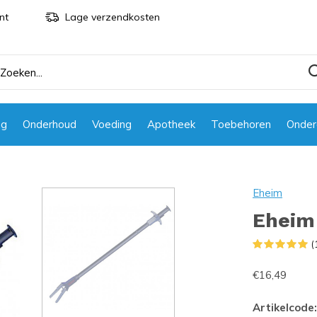
nt
Lage verzendkosten
ng
Onderhoud
Voeding
Apotheek
Toebehoren
Onder
Eheim
Eheim
(
€16,49
Artikelcode: