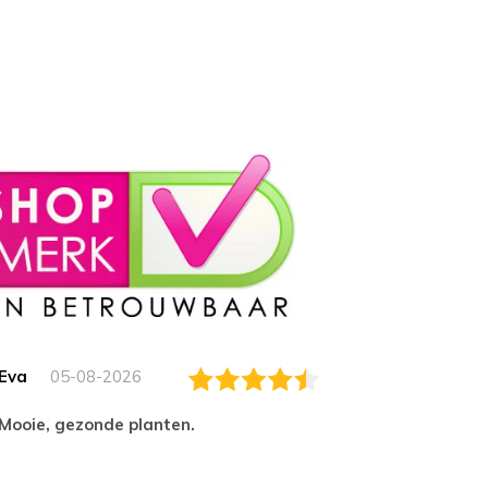
Eva
05-08-2026
Essam
Mooie, gezonde planten.
tevred