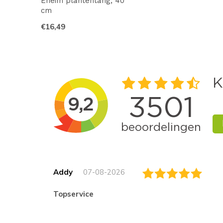
Eheim plantentang, 40
cm
€16,49
Addy
07-08-2026
topservice