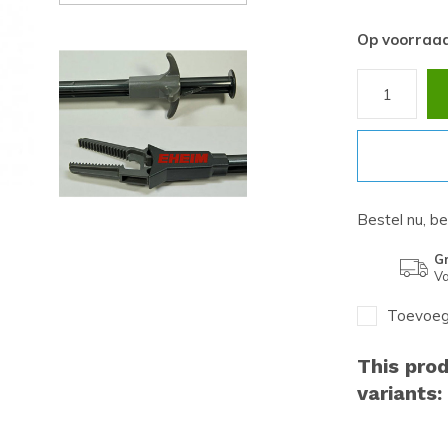
Op voorraa
Bestel nu, b
Gr
Va
Toevoege
This prod
variants: