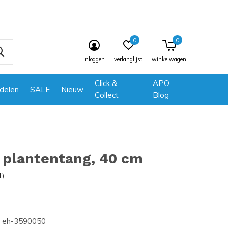
0
0
inloggen
verlanglijst
winkelwagen
Click &
APO
delen
SALE
Nieuw
Collect
Blog
 plantentang, 40 cm
1)
eh-3590050