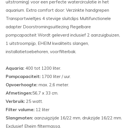
uitstroming) voor een perfecte watercirculatie in het
aquarium. Extra comfort door: Verzinkte handgrepen
Transportwieltjes 4 stevige sluitclips Multifunctionele
adapter Doorstromingsuitlezing Regelbare
pompcapaciteit Wordt geleverd inclusief 2 aanzuigbuizen,
1 uitstroompijp, EHEIM kwaliteits slangen,
installatietoebehoren, voorfilterbak.
Aquaria:
400 tot 1200 liter.
Pompcapaciteit:
1700 liter / uur.
Opvoerhoogte:
max. 2,6 meter.
Afmetingen:
56,7 x 33 cm.
Verbruik:
25 watt.
Filter volume:
12 liter
Slangmaten:
aanzuigzijde 16/22 mm, drukzijde 16/22 mm.
Exclusief Eheim filtermassa.