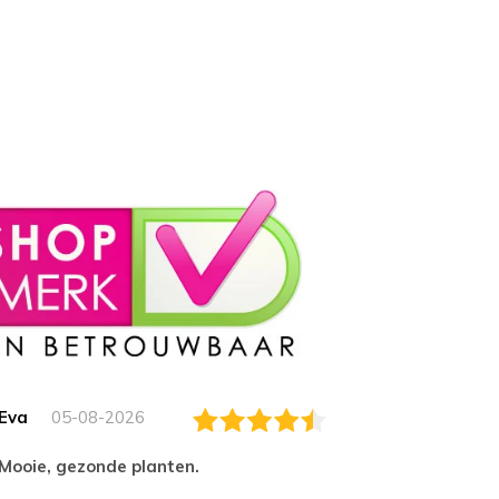
Eva
05-08-2026
Essam
Mooie, gezonde planten.
tevred