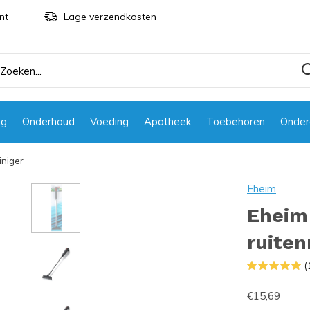
nt
Lage verzendkosten
ng
Onderhoud
Voeding
Apotheek
Toebehoren
Onder
iniger
Eheim
Eheim 
ruiten
(
€15,69