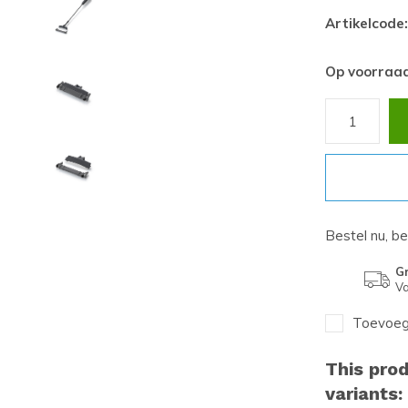
Artikelcode:
Op voorraa
Bestel nu, b
Gr
Va
Toevoege
This prod
variants: