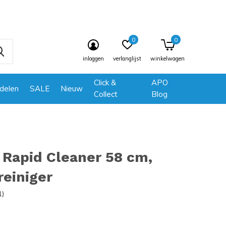
0
0
inloggen
verlanglijst
winkelwagen
Click &
APO
delen
SALE
Nieuw
Collect
Blog
Rapid Cleaner 58 cm,
reiniger
1)