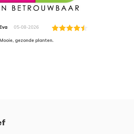
Eva
05-08-2026
Essam
Mooie, gezonde planten.
tevred
ef