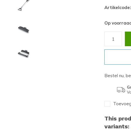
Artikelcode:
Op voorraa
Bestel nu, b
Gr
Va
Toevoege
This prod
variants: