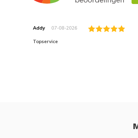
Addy
07-08-2026
topservice
M