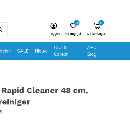
0
0
inloggen
verlanglijst
winkelwagen
Click &
APO
delen
SALE
Nieuw
Collect
Blog
Rapid Cleaner 48 cm,
reiniger
2)