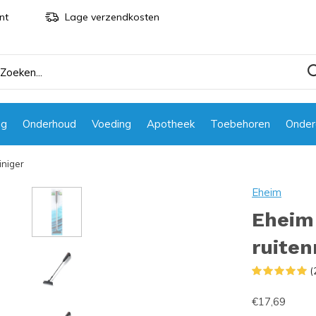
nt
Lage verzendkosten
ng
Onderhoud
Voeding
Apotheek
Toebehoren
Onder
iniger
Eheim
Eheim 
ruiten
(
€17,69