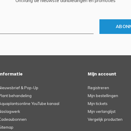
Ontvang de nieuwste aanbiedingen en promoties
ABON
Informatie
Mijn account
Nieuwsbrief & Pop-Up
Registreren
Plant behandeling
Mijn bestellingen
Aquaplantsonline YouTube kanaal
Mijn tickets
Naslagwerk
Mijn verlanglijst
Cadeaubonnen
Vergelijk producten
Sitemap