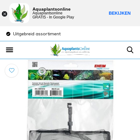
Aquaplantsonline
BEKIJKEN
Aquaplantsonline
GRATIS - In Google Play
Uitgebreid assortiment
Lage verzendkost