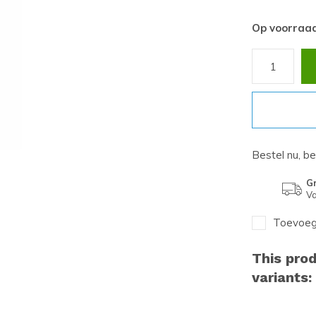
Op voorraa
Bestel nu, b
Gr
Va
Toevoege
This prod
variants: