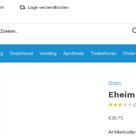
nt
Lage verzendkosten
ng
Onderhoud
Voeding
Apotheek
Toebehoren
Onder
Eheim
Eheim
(
€38,75
Artikelcode: