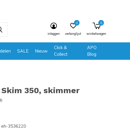
0
0
inloggen
verlanglijst
winkelwagen
Click &
APO
delen
SALE
Nieuw
Collect
Blog
 Skim 350, skimmer
3)
eh-3536220