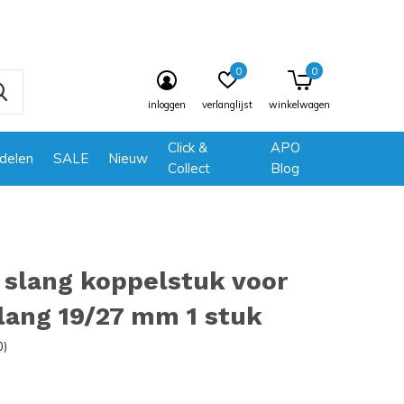
0
0
inloggen
verlanglijst
winkelwagen
Click &
APO
delen
SALE
Nieuw
Collect
Blog
 slang koppelstuk voor
slang 19/27 mm 1 stuk
0)