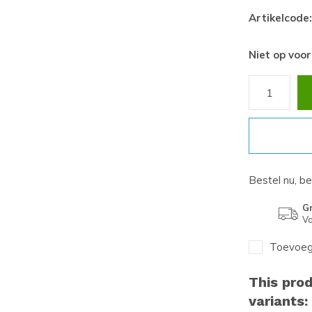
Artikelcode:
Niet op voo
Bestel nu, b
Gr
Va
Toevoege
This prod
variants: