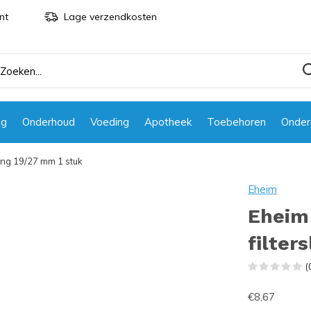
nt
Lage verzendkosten
ng
Onderhoud
Voeding
Apotheek
Toebehoren
Onder
lang 19/27 mm 1 stuk
Eheim
Eheim
filter
(
€8,67