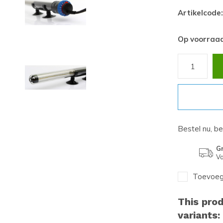
Artikelcode:
Op voorraa
Bestel nu, b
Gr
Va
Toevoege
This prod
variants: