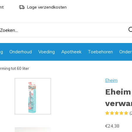
nt
Lage verzendkosten
ng
Onderhoud
Voeding
Apotheek
Toebehoren
Onder
ing tot 60 liter
Eheim
Eheim
verwar
(
€24,38