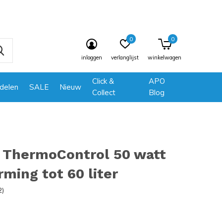
0
0
inloggen
verlanglijst
winkelwagen
Click &
APO
delen
SALE
Nieuw
Collect
Blog
 ThermoControl 50 watt
ming tot 60 liter
2)