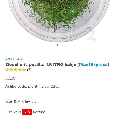
Eleocharis
Eleocharis pusilla, INVITRO bakje (
PlantExpress
)
(3)
€5,39
Artikelcode:
plant-invitro-2251
Kies & Mix Invitro
3 stuks is
2%
korting