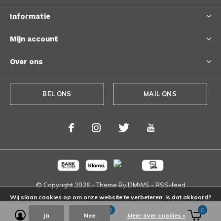
Informatie
Mijn account
Over ons
BEL ONS
MAIL ONS
© Copyright
2026
- Theme By
DMWS
-
RSS-feed
Wij slaan cookies op om onze website te verbeteren. Is dat akkoord?
0
0
Ja
Nee
Meer over cookies »