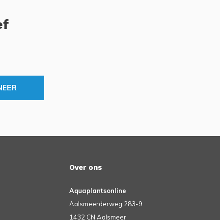
ef
NEER
Over ons
Aquaplantsonline
Aalsmeerderweg 283-9
1432 CN Aalsmeer