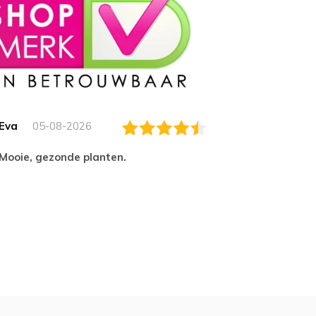
Eva
05-08-2026
Essam
Mooie, gezonde planten.
tevred