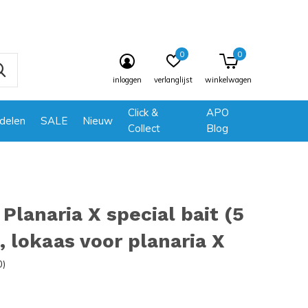
0
0
inloggen
verlanglijst
winkelwagen
Click &
APO
delen
SALE
Nieuw
Collect
Blog
Planaria X special bait (5
, lokaas voor planaria X
0)