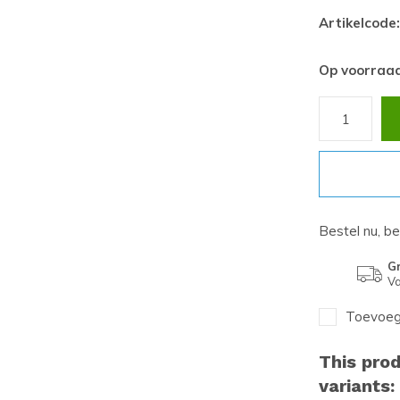
Artikelcode:
Op voorraa
Bestel nu, b
Gr
Va
Toevoege
This prod
variants: