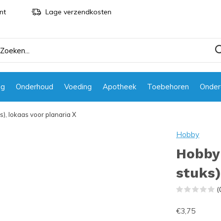
nt
Lage verzendkosten
ng
Onderhoud
Voeding
Apotheek
Toebehoren
Onder
s), lokaas voor planaria X
Hobby
Hobby 
stuks)
(
€3,75