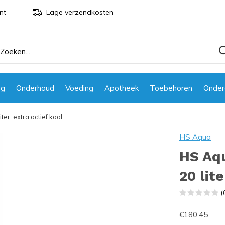
nt
Lage verzendkosten
ng
Onderhoud
Voeding
Apotheek
Toebehoren
Onder
er, extra actief kool
HS Aqua
HS Aqu
20 lite
(
€180,45