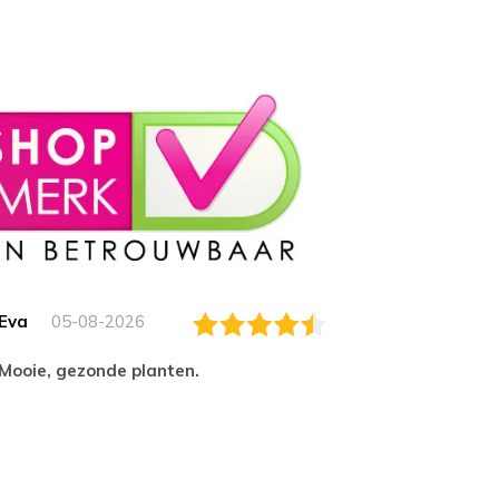
Eva
05-08-2026
Essam
Mooie, gezonde planten.
tevred