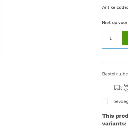
Artikelcode:
Niet op voo
Bestel nu, b
Gr
Va
Toevoege
This prod
variants: