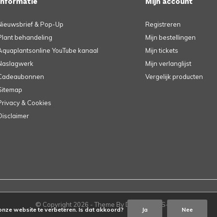
Informatie
Mijn account
Nieuwsbrief & Pop-Up
Registreren
Plant behandeling
Mijn bestellingen
Aquaplantsonline YouTube kanaal
Mijn tickets
Naslagwerk
Mijn verlanglijst
Cadeaubonnen
Vergelijk producten
Sitemap
Privacy & Cookies
Disclaimer
© Copyright
2026
- Theme By
DMWS
-
RSS-feed
onze website te verbeteren. Is dat akkoord?
Ja
Nee