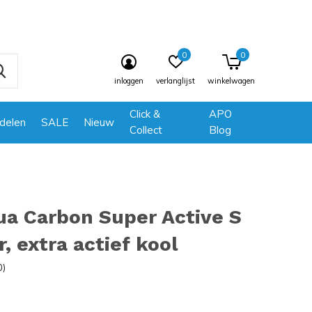
0
0
inloggen
verlanglijst
winkelwagen
Click &
APO
delen
SALE
Nieuw
Collect
Blog
a Carbon Super Active S
r, extra actief kool
0)