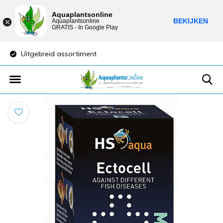
Aquaplantsonline
BEKIJKEN
Aquaplantsonline
GRATIS - In Google Play
Uitgebreid assortiment
Lage verzendkost